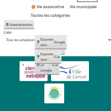
Vie associative
Vie municipale
Toutes les catégories
Vue
impression
Lieu
Créer
Exporter
Google
un
vers
Google
compte
Exporter
iCal
Créer
vers
un
iCal
compte