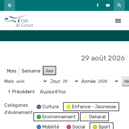
Passer
au
Agenda
contenu
Accueil
»
Agenda
29 août 2026
Mois
Semaine
Jour
Mois
Jour
Année
Précédent
Aujourd’hui
Catégories
Culture
Enfance - Jeunesse
d’évènement
Environnement
General
Mobilité
Social
Sport