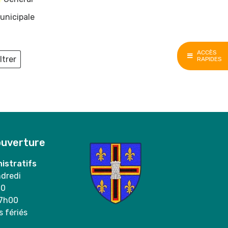
unicipale
ACCÈS
ltrer
RAPIDES
ieux
ouverture
istratifs
ndredi
00
17h00
s fériés