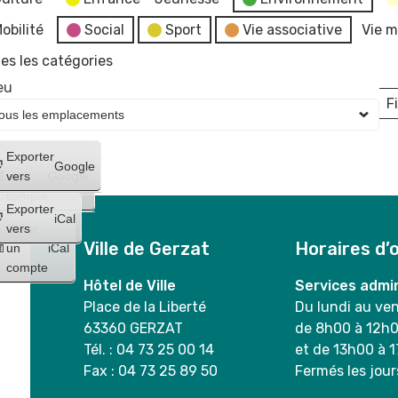
obilité
Social
Sport
Vie associative
Vie m
es les catégories
eu
Fi
L
Créer
Exporter
Google
un
vers
Google
compte
Exporter
iCal
Créer
vers
Ville de Gerzat
Horaires d’
un
iCal
compte
Hôtel de Ville
Services admin
Place de la Liberté
Du lundi au ve
63360 GERZAT
de 8h00 à 12h
Tél. : 04 73 25 00 14
et de 13h00 à 
Fax : 04 73 25 89 50
Fermés les jour