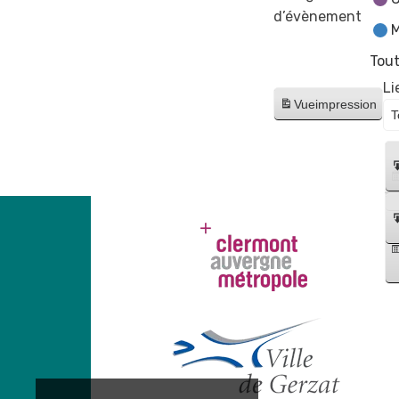
d’évènement
M
Tout
Li
Vue
impression