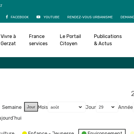
AT
FACEBOOK
YOUTUBE
RENDEZ-VOUS URBANISME
DEMAND
Agenda
Vivre à
France
Le Portail
Publications
Accueil
»
Agenda
Gerzat
services
Citoyen
& Actus
Semaine
Jour
Mois
Jour
Année
jourd’hui
ulture
Enfance - Jeunesse
Environnement