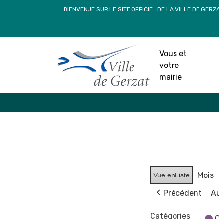
Passer
BIENVENUE SUR LE SITE OFFICIEL DE LA VILLE DE GERZ
au
contenu
Vous et
votre
mairie
Mois
Vue en
Liste
Précédent
Au
Catégories
C