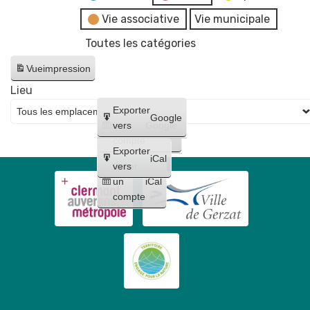
Vie associative
Vie municipale
Toutes les catégories
Vue
impression
Lieu
Créer
Exporter
Google
un
vers
Google
compte
Exporter
iCal
Créer
vers
un
iCal
compte