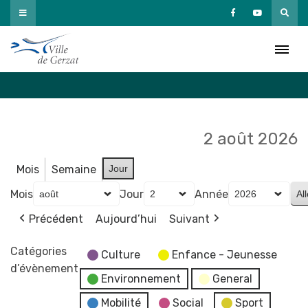
Passer
au
Agenda
contenu
Accueil
»
Agenda
2 août 2026
Mois
Semaine
Jour
Mois
Jour
Année
Précédent
Aujourd’hui
Suivant
Catégories
Culture
Enfance - Jeunesse
d’évènement
Environnement
General
Mobilité
Social
Sport