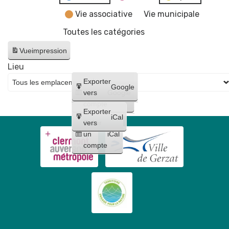
Vie associative
Vie municipale
Toutes les catégories
Vue
impression
Lieu
Créer
Exporter
Google
un
vers
Google
compte
Exporter
iCal
Créer
vers
un
iCal
compte