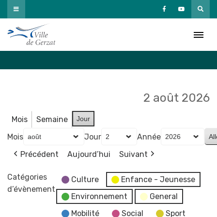
Passer
au
Agenda
contenu
Accueil
»
Agenda
2 août 2026
Mois
Semaine
Jour
Mois
Jour
Année
Précédent
Aujourd’hui
Suivant
Catégories
Culture
Enfance - Jeunesse
d’évènement
Environnement
General
Mobilité
Social
Sport