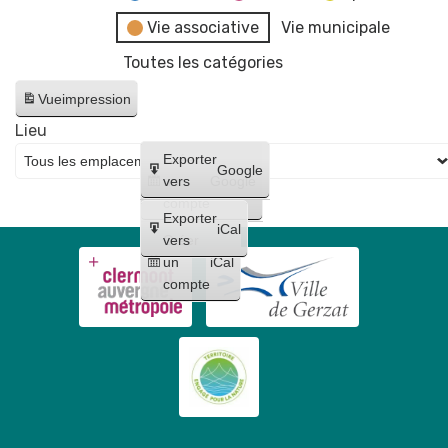
Vie associative
Vie municipale
Toutes les catégories
Vue
impression
Lieu
Créer
Exporter
Google
un
vers
Google
compte
Exporter
iCal
Créer
vers
un
iCal
compte