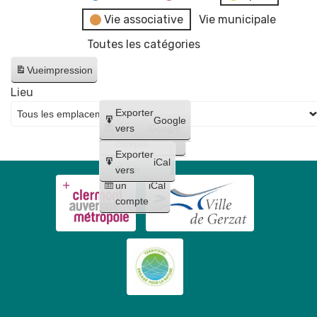
Vie associative
Vie municipale
Toutes les catégories
Vue
impression
Lieu
Créer
Exporter
Google
un
vers
Google
compte
Exporter
iCal
Créer
vers
un
iCal
compte