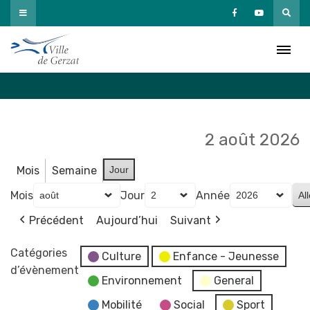
Passer
au
Agenda
contenu
Accueil
»
Agenda
2 août 2026
Mois
Semaine
Jour
Mois
Jour
Année
Précédent
Aujourd’hui
Suivant
Catégories
Culture
Enfance - Jeunesse
d’évènement
Environnement
General
Mobilité
Social
Sport