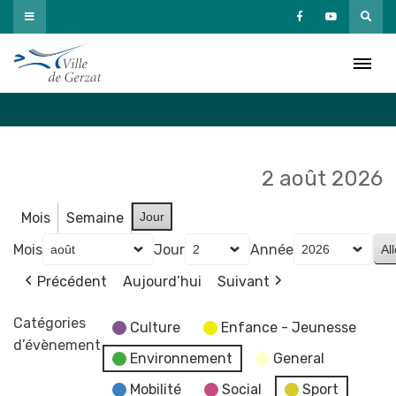
Passer
au
Agenda
contenu
Accueil
»
Agenda
2 août 2026
Mois
Semaine
Jour
Mois
Jour
Année
Précédent
Aujourd’hui
Suivant
Catégories
Culture
Enfance - Jeunesse
d’évènement
Environnement
General
Mobilité
Social
Sport