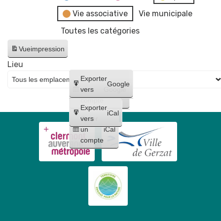
Vie associative
Vie municipale
Toutes les catégories
Vue
impression
Lieu
Créer
Exporter
Google
un
vers
Google
compte
Exporter
iCal
Créer
vers
un
iCal
compte