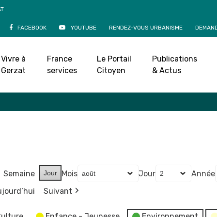
AT
FACEBOOK
YOUTUBE
RENDEZ-VOUS URBANISME
DEMAND
Agenda
Vivre à
France
Le Portail
Publications
Accueil
»
Agenda
Gerzat
services
Citoyen
& Actus
Semaine
Jour
Mois
Jour
Année
jourd’hui
Suivant
ulture
Enfance - Jeunesse
Environnement