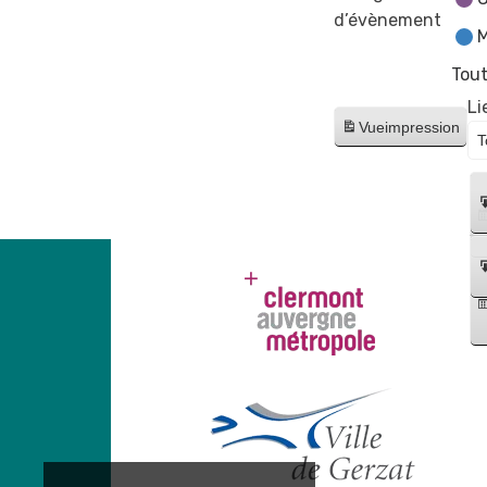
d’évènement
M
Tout
Li
Vue
impression