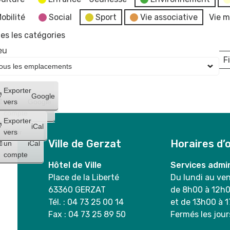
obilité
Social
Sport
Vie associative
Vie m
es les catégories
eu
Fi
L
Créer
Exporter
Google
un
vers
Google
compte
Exporter
iCal
Créer
vers
Ville de Gerzat
Horaires d’
un
iCal
compte
Hôtel de Ville
Services admin
Place de la Liberté
Du lundi au ve
63360 GERZAT
de 8h00 à 12h
Tél. : 04 73 25 00 14
et de 13h00 à 
Fax : 04 73 25 89 50
Fermés les jour