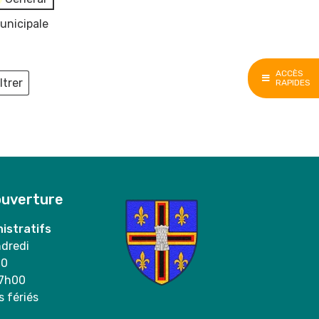
unicipale
ACCÈS
ltrer
RAPIDES
ieux
ouverture
istratifs
ndredi
00
17h00
s fériés