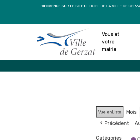
Passer
BIENVENUE SUR LE SITE OFFICIEL DE LA VILLE DE GERZ
au
contenu
Vous et
votre
mairie
Mois
Vue en
Liste
Précédent
Au
Catégories
C