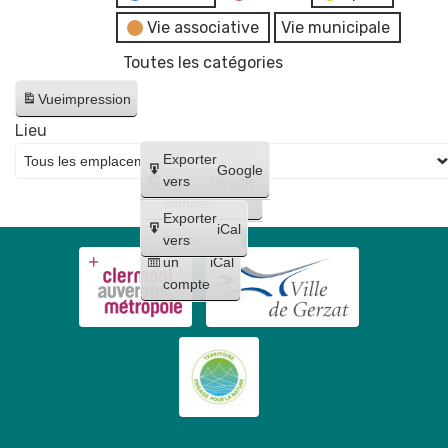
Vie associative
Vie municipale
Toutes les catégories
Vue
impression
Lieu
Créer
Exporter
Google
un
vers
Google
compte
Exporter
iCal
Créer
vers
un
iCal
compte