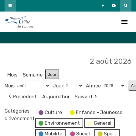
Passer
au
Agenda
contenu
Accueil
»
Agenda
2 août 2026
Mois
Semaine
Jour
Mois
Jour
Année
Précédent
Aujourd’hui
Suivant
Catégories
Culture
Enfance - Jeunesse
d’évènement
Environnement
General
Mobilité
Social
Sport