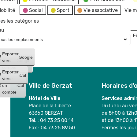
obilité
Social
Sport
Vie associative
Vie m
es les catégories
eu
Fi
L
Créer
Exporter
Google
un
vers
Google
compte
Exporter
iCal
Créer
vers
Ville de Gerzat
Horaires d’
un
iCal
compte
Hôtel de Ville
Services admin
Place de la Liberté
Du lundi au ve
63360 GERZAT
de 8h00 à 12h
Tél. : 04 73 25 00 14
et de 13h00 à 
Fax : 04 73 25 89 50
Fermés les jour