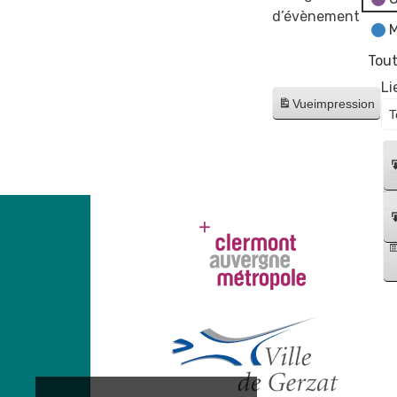
d’évènement
M
Tout
Li
Vue
impression