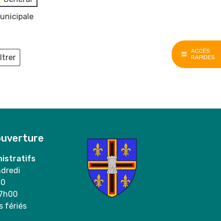
unicipale
ACCÈS
ltrer
RAPIDES
ieux
ouverture
istratifs
ndredi
00
17h00
s fériés