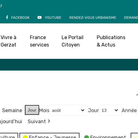
AT
FACEBOOK
YOUTUBE
RENDEZ-VOUS URBANISME
DEMAND
Agenda
Vivre à
France
Le Portail
Publications
Accueil
»
Agenda
Gerzat
services
Citoyen
& Actus
Semaine
Jour
Mois
Jour
Année
jourd’hui
Suivant
ulture
Enfance - Jeunesse
Environnement