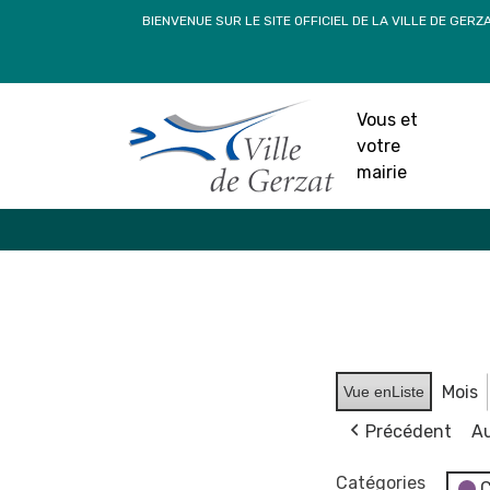
Passer
BIENVENUE SUR LE SITE OFFICIEL DE LA VILLE DE GERZ
au
contenu
Vous et
votre
mairie
Mois
Vue en
Liste
Précédent
Au
Catégories
C