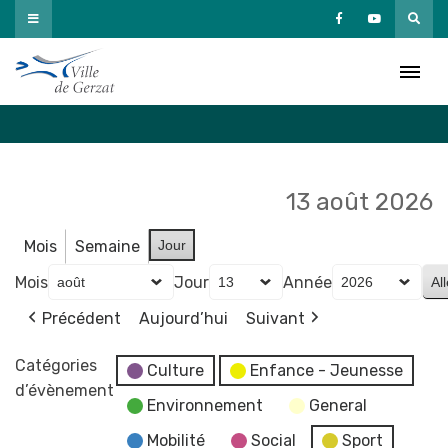
Passer
au
Agenda
contenu
Accueil
»
Agenda
13 août 2026
Mois
Semaine
Jour
Mois
Jour
Année
Précédent
Aujourd’hui
Suivant
Catégories
Culture
Enfance - Jeunesse
d’évènement
Environnement
General
Mobilité
Social
Sport