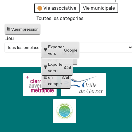
Vie associative
Vie municipale
Toutes les catégories
Vue
impression
Lieu
Créer
Exporter
Google
un
vers
Google
compte
Exporter
iCal
Créer
vers
un
iCal
compte