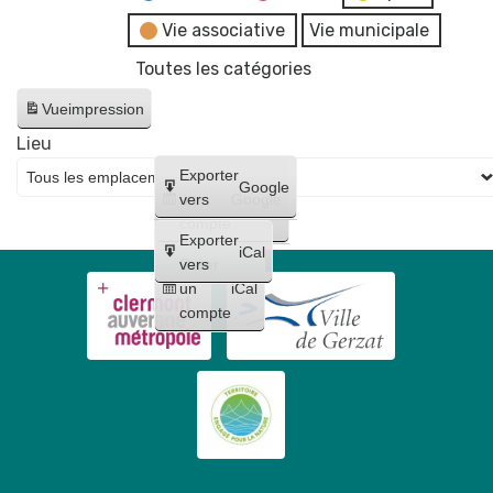
Vie associative
Vie municipale
Toutes les catégories
Vue
impression
Lieu
Créer
Exporter
Google
un
vers
Google
compte
Exporter
iCal
Créer
vers
un
iCal
compte