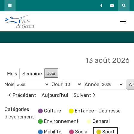
Passer
au
Agenda
contenu
Accueil
»
Agenda
13 août 2026
Mois
Semaine
Jour
Mois
Jour
Année
Précédent
Aujourd’hui
Suivant
Catégories
Culture
Enfance - Jeunesse
d’évènement
Environnement
General
Mobilité
Social
Sport