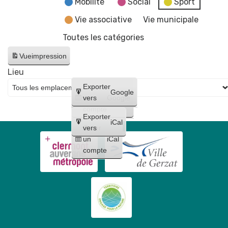
Mobilité
Social
Sport
Vie associative
Vie municipale
Toutes les catégories
Vue
impression
Lieu
Créer
Exporter
Google
un
vers
Google
compte
Exporter
iCal
Créer
vers
un
iCal
compte