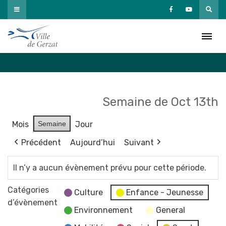
Passer
au
Agenda
contenu
Accueil
»
Agenda
Semaine de Oct 13th
Mois
Semaine
Jour
Précédent
Aujourd’hui
Suivant
Il n’y a aucun évènement prévu pour cette période.
Catégories
Culture
Enfance - Jeunesse
d’évènement
Environnement
General