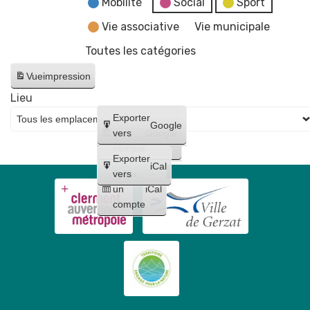
Mobilité
Social
Sport
Vie associative
Vie municipale
Toutes les catégories
Vue
impression
Lieu
Créer
Exporter
Google
un
vers
Google
compte
Exporter
iCal
Créer
vers
un
iCal
compte