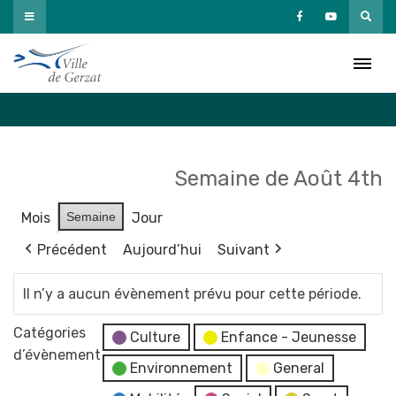
Passer
au
Agenda
contenu
Accueil
»
Agenda
Semaine de Août 4th
Mois
Semaine
Jour
Précédent
Aujourd’hui
Suivant
Il n’y a aucun évènement prévu pour cette période.
Catégories
Culture
Enfance - Jeunesse
d’évènement
Environnement
General