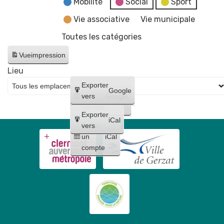
Mobilité
Social
Sport
Vie associative
Vie municipale
Toutes les catégories
Vue
impression
Lieu
Créer
Exporter
Google
un
vers
Google
compte
Exporter
iCal
Créer
vers
un
iCal
compte