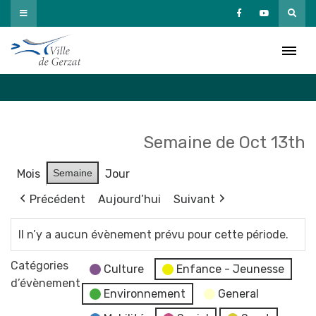
Passer
au
Agenda
contenu
Accueil
»
Agenda
Semaine de Oct 13th
Mois
Semaine
Jour
Précédent
Aujourd’hui
Suivant
Il n’y a aucun évènement prévu pour cette période.
Catégories
Culture
Enfance - Jeunesse
d’évènement
Environnement
General