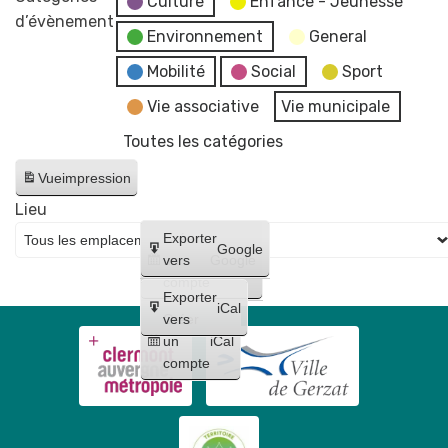
Culture
Enfance - Jeunesse
Paysages
d’évènement
🚲
Environnement
General
urbains
"
Mobilité
Social
Sport
par
Vie associative
Vie municipale
l'association
Toutes les catégories
Carrefour
des
Vue
impression
Arts
Lieu
gerzatois
Créer
Exporter
Google
un
vers
Google
compte
Exporter
iCal
Créer
vers
un
iCal
compte