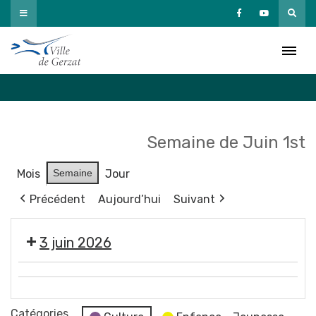
Passer
au
Agenda
contenu
Accueil
»
Agenda
Semaine de Juin 1st
Mois
Semaine
Jour
Précédent
Aujourd’hui
Suivant
3 juin 2026
🚲
Exposition
Permanence
"
Catégories
C.Vélo