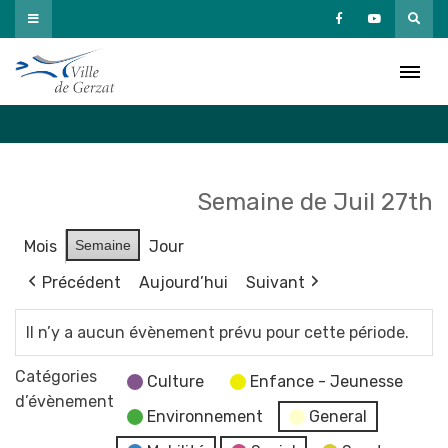
Passer
au
Agenda
contenu
Accueil
»
Agenda
Semaine de Juil 27th
Mois
Semaine
Jour
Précédent
Aujourd’hui
Suivant
Il n’y a aucun évènement prévu pour cette période.
Catégories
Culture
Enfance - Jeunesse
d’évènement
Environnement
General