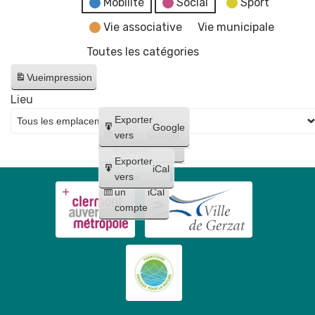
Mobilité
Social
Sport
Vie associative
Vie municipale
Toutes les catégories
Vue
impression
Lieu
Créer
Exporter
Google
un
vers
Google
compte
Exporter
iCal
Créer
vers
un
iCal
compte