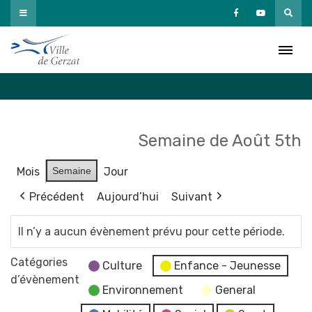
Passer
au
Agenda
contenu
Accueil
»
Agenda
Semaine de Août 5th
Mois
Semaine
Jour
Précédent
Aujourd’hui
Suivant
Il n’y a aucun évènement prévu pour cette période.
Catégories
Culture
Enfance - Jeunesse
d’évènement
Environnement
General