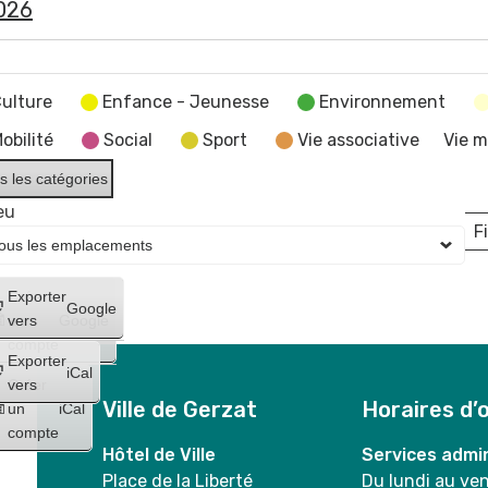
2026
ulture
Enfance - Jeunesse
Environnement
obilité
Social
Sport
Vie associative
Vie m
s les catégories
eu
Fi
L
Créer
Exporter
Google
un
vers
Google
compte
Exporter
iCal
Créer
vers
Ville de Gerzat
Horaires d’
un
iCal
compte
Hôtel de Ville
Services admin
Place de la Liberté
Du lundi au ve