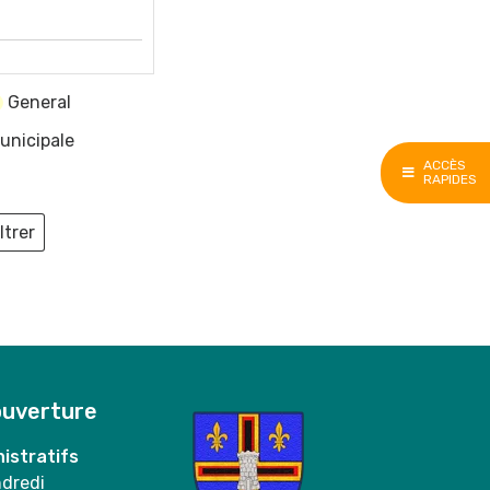
General
unicipale
ACCÈS
RAPIDES
ltrer
ieux
ouverture
istratifs
ndredi