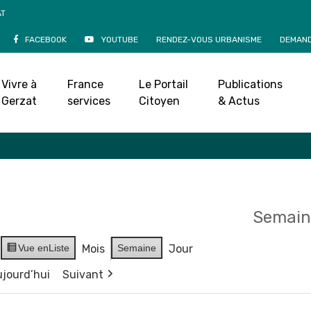
AT
FACEBOOK
YOUTUBE
RENDEZ-VOUS URBANISME
DEMAND
Agenda
Vivre à
France
Le Portail
Publications
Accueil
»
Agenda
Gerzat
services
Citoyen
& Actus
Semain
Vue en
Liste
Mois
Semaine
Jour
jourd’hui
Suivant