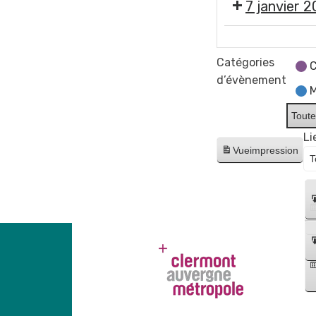
7 janvier 
Vernissage
de
Catégories
C
l'exposition
d’évènement
M
Émilie
Connois,
Toute
photographe
Li
de
Vue
impression
vie
et
de
nature