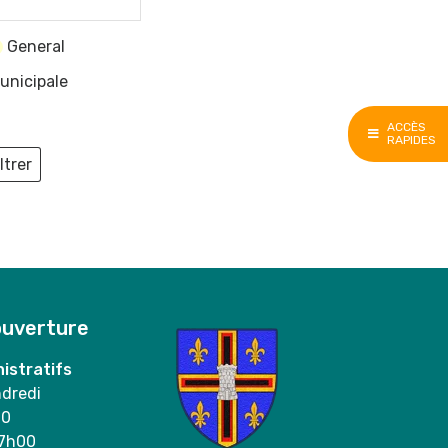
General
unicipale
ACCÈS
RAPIDES
ltrer
ieux
ouverture
istratifs
ndredi
00
17h00