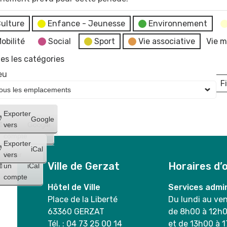
ulture
Enfance - Jeunesse
Environnement
obilité
Social
Sport
Vie associative
Vie m
es les catégories
eu
Fi
L
Créer
Exporter
Google
un
vers
Google
compte
Exporter
iCal
Créer
vers
Ville de Gerzat
Horaires d’
un
iCal
compte
Hôtel de Ville
Services admin
Place de la Liberté
Du lundi au ve
63360 GERZAT
de 8h00 à 12h
Tél. : 04 73 25 00 14
et de 13h00 à 