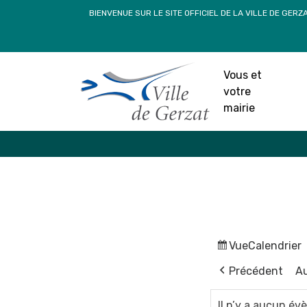
Passer
BIENVENUE SUR LE SITE OFFICIEL DE LA VILLE DE GERZ
au
contenu
Vous et
votre
mairie
Vue
Calendrier
Précédent
Au
Il n’y a aucun é