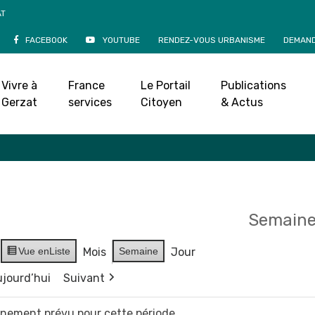
AT
FACEBOOK
YOUTUBE
RENDEZ-VOUS URBANISME
DEMAND
Agenda
Vivre à
France
Le Portail
Publications
Accueil
»
Agenda
Gerzat
services
Citoyen
& Actus
Semaine
Vue en
Liste
Mois
Semaine
Jour
jourd’hui
Suivant
vènement prévu pour cette période.