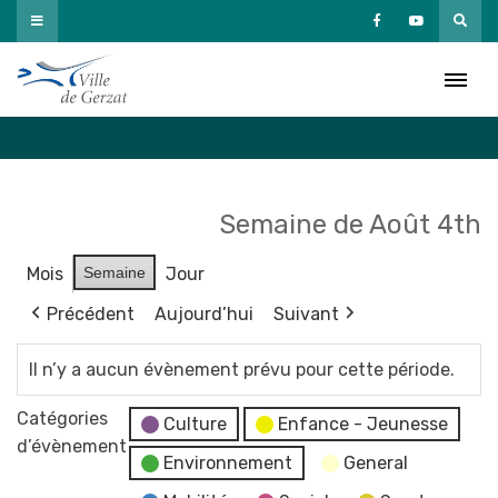
Passer
au
Agenda
contenu
Accueil
»
Agenda
Semaine de Août 4th
Mois
Semaine
Jour
Précédent
Aujourd’hui
Suivant
Il n’y a aucun évènement prévu pour cette période.
Catégories
Culture
Enfance - Jeunesse
d’évènement
Environnement
General