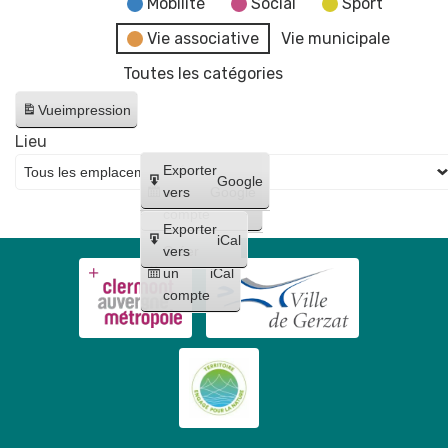
Mobilité
Social
Sport
Vie associative
Vie municipale
Toutes les catégories
Vue
impression
Lieu
Créer
Exporter
Google
un
vers
Google
compte
Exporter
iCal
Créer
vers
un
iCal
compte