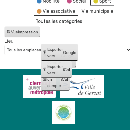
Mobilité
Social
Sport
Vie associative
Vie municipale
Toutes les catégories
Vue
impression
Lieu
Créer
Exporter
Google
un
vers
Google
compte
Exporter
iCal
Créer
vers
un
iCal
compte