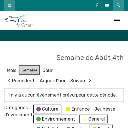
Passer
au
Agenda
contenu
Accueil
»
Agenda
Semaine de Août 4th
Mois
Semaine
Jour
Précédent
Aujourd’hui
Suivant
Il n’y a aucun évènement prévu pour cette période.
Catégories
Culture
Enfance - Jeunesse
d’évènement
Environnement
General