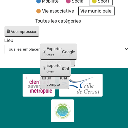
Mobilité
Social
Sport
Vie associative
Vie municipale
Toutes les catégories
Vue
impression
Lieu
Créer
Exporter
Google
un
vers
Google
compte
Exporter
iCal
Créer
vers
un
iCal
compte