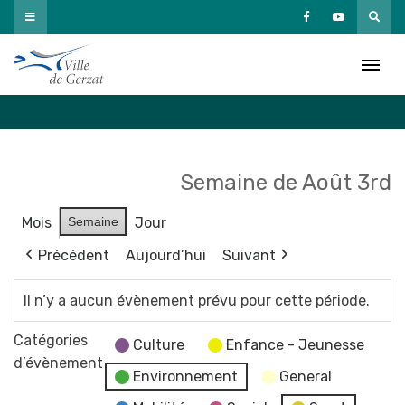
Passer
au
Agenda
contenu
Accueil
»
Agenda
Semaine de Août 3rd
Mois
Semaine
Jour
Précédent
Aujourd’hui
Suivant
Il n’y a aucun évènement prévu pour cette période.
Catégories
Culture
Enfance - Jeunesse
d’évènement
Environnement
General