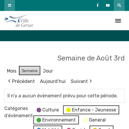
Passer
au
Agenda
contenu
Accueil
»
Agenda
Semaine de Août 3rd
Mois
Semaine
Jour
Précédent
Aujourd’hui
Suivant
Il n’y a aucun évènement prévu pour cette période.
Catégories
Culture
Enfance - Jeunesse
d’évènement
Environnement
General