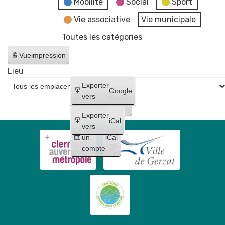
Mobilité
Social
Sport
Vie associative
Vie municipale
Toutes les catégories
Vue
impression
Lieu
Créer
Exporter
Google
un
vers
Google
compte
Exporter
iCal
Créer
vers
un
iCal
compte