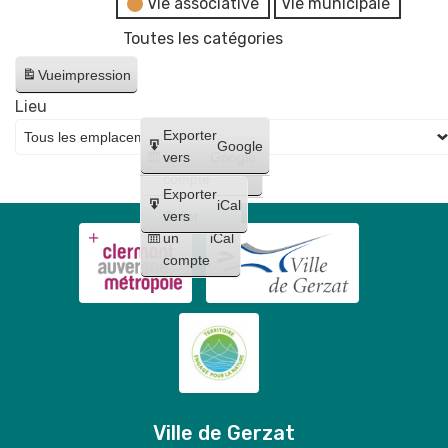
Vie associative
Vie municipale
Toutes les catégories
Vue
impression
Lieu
Créer
Exporter
Google
un
vers
Google
compte
Exporter
iCal
Créer
vers
un
iCal
compte
Ville de Gerzat