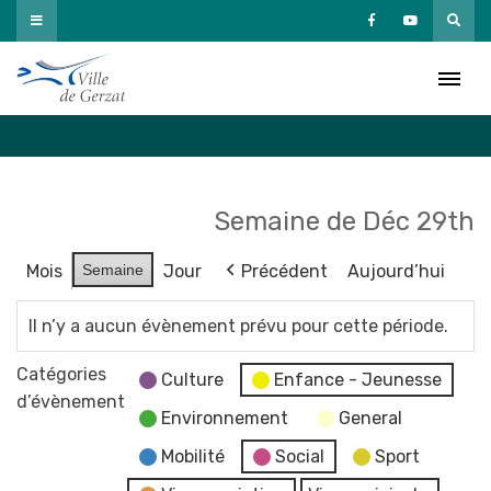
Passer
au
Agenda
contenu
Accueil
»
Agenda
Semaine de Déc 29th
Mois
Semaine
Jour
Précédent
Aujourd’hui
Il n’y a aucun évènement prévu pour cette période.
Catégories
Culture
Enfance - Jeunesse
d’évènement
Environnement
General
Mobilité
Social
Sport