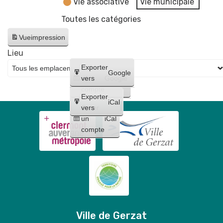
Vie associative
Vie municipale
Toutes les catégories
Vue
impression
Lieu
Créer
Exporter
Google
un
vers
Google
compte
Exporter
iCal
Créer
vers
un
iCal
compte
Ville de Gerzat