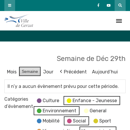
Passer
au
Agenda
contenu
Accueil
»
Agenda
Semaine de Déc 29th
Mois
Semaine
Jour
Précédent
Aujourd’hui
Il n’y a aucun évènement prévu pour cette période.
Catégories
Culture
Enfance - Jeunesse
d’évènement
Environnement
General
Mobilité
Social
Sport