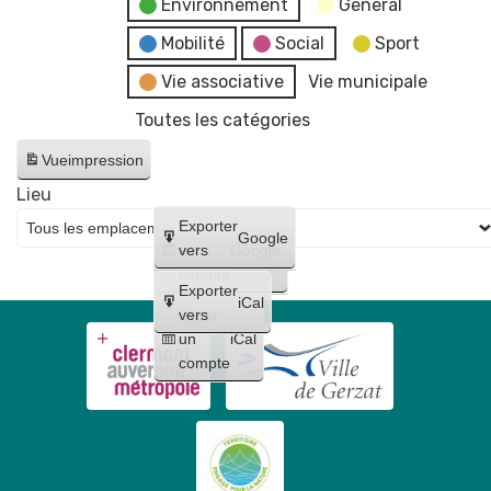
Environnement
General
Mobilité
Social
Sport
Vie associative
Vie municipale
Toutes les catégories
Vue
impression
Lieu
Créer
Exporter
Google
un
vers
Google
compte
Exporter
iCal
Créer
vers
un
iCal
compte