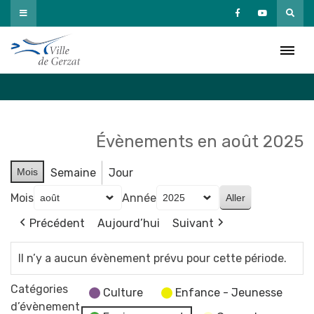
Passer
au
Agenda
contenu
Accueil
»
Agenda
Évènements en août 2025
Mois
Semaine
Jour
Mois
Année
Précédent
Aujourd’hui
Suivant
Il n’y a aucun évènement prévu pour cette période.
Catégories
Culture
Enfance - Jeunesse
d’évènement