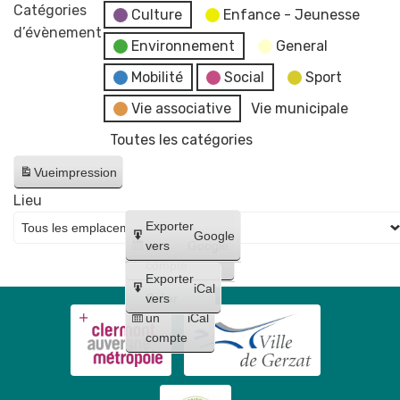
Concert
Catégories
Culture
Enfance - Jeunesse
par
d’évènement
Environnement
General
l’ensemble
“
Mobilité
Social
Sport
La
Vie associative
Vie municipale
Bande
Toutes les catégories
des
Hautbois
Vue
impression
”
Lieu
🎶
Créer
Exporter
Google
un
vers
Google
compte
Exporter
iCal
Créer
vers
un
iCal
compte