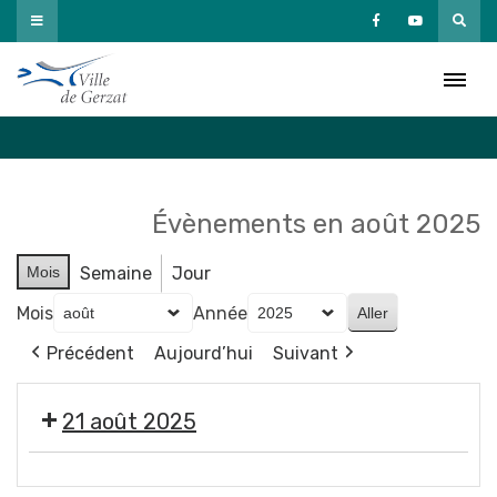
Passer
au
Agenda
contenu
Accueil
»
Agenda
Évènements en août 2025
Mois
Semaine
Jour
Mois
Année
Précédent
Aujourd’hui
Suivant
21 août 2025
🎶