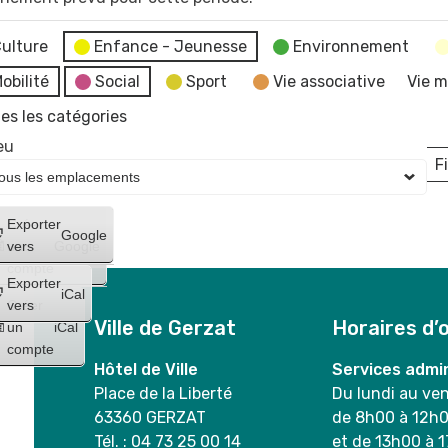
ulture
Enfance - Jeunesse
Environnement
obilité
Social
Sport
Vie associative
Vie m
es les catégories
eu
Fi
L
Créer
Exporter
Google
un
vers
Google
compte
Exporter
iCal
Créer
vers
Ville de Gerzat
Horaires d’
un
iCal
compte
Hôtel de Ville
Services admin
Place de la Liberté
Du lundi au ve
63360 GERZAT
de 8h00 à 12h
Tél. : 04 73 25 00 14
et de 13h00 à 