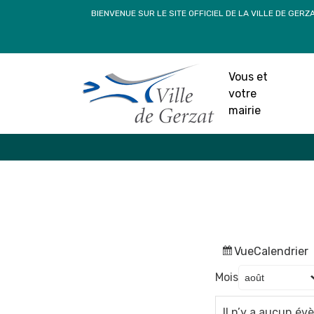
Passer
BIENVENUE SUR LE SITE OFFICIEL DE LA VILLE DE GERZ
au
contenu
Vous et
votre
mairie
Vue
Calendrier
Mois
Il n’y a aucun é