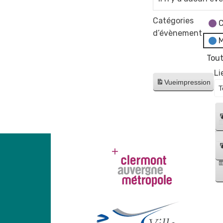
Catégories
C
d’évènement
M
Tout
Li
Vue
impression