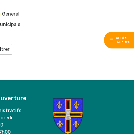
General
unicipale
ACCÈS
RAPIDES
ltrer
ieux
ouverture
istratifs
ndredi
00
17h00