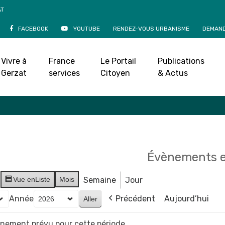
AT
FACEBOOK
YOUTUBE
RENDEZ-VOUS URBANISME
DEMAND
Agenda
Vivre à
France
Le Portail
Publications
Accueil
»
Agenda
Gerzat
services
Citoyen
& Actus
Évènements e
Vue en
Liste
Mois
Semaine
Jour
Année
Précédent
Aujourd’hui
vènement prévu pour cette période.