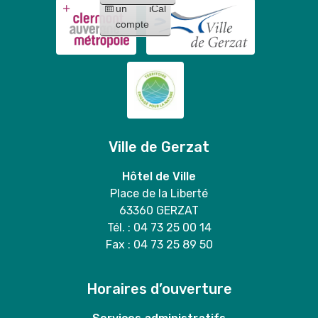
Mary
un
iCal
Stitch
duo
compte
"
Ville de Gerzat
Hôtel de Ville
Place de la Liberté
63360 GERZAT
Tél. : 04 73 25 00 14
Fax : 04 73 25 89 50
Horaires d’ouverture