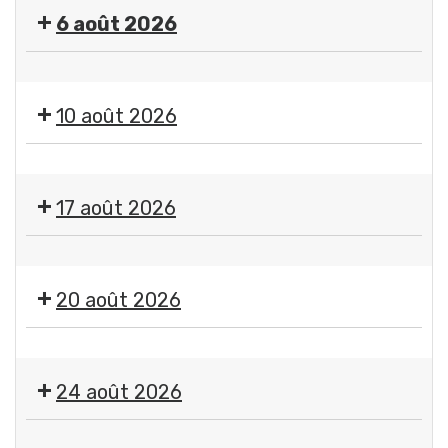
"
6 août 2026
Imagine
"
🤹
par
🎤
Jean-
10 août 2026
🎶Les
Jacques
Estivales
Chatard,
Exposition
2026
photographe
"
-
17 août 2026
Imagine
Soirée
"
#4
Exposition
par
-
"
Jean-
20 août 2026
Initiation
Imagine
Jacques
aux
"
Chatard,
arts
🤹
par
photographe
du
🎤
Jean-
24 août 2026
cirque
🎶Les
Jacques
+
Estivales
Chatard,
Exposition