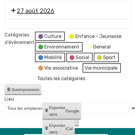
concert
2026
photographe
"
de
-
27 août 2026
Imagine
Raphaël
Soirée
"
James
#5
🎞️
par
trio
-
Les
Catégories
Jean-
Culture
Enfance - Jeunesse
Initiation
Estivales
d’évènement
Jacques
à
Environnement
General
2026
Chatard,
la
-
Mobilité
Social
Sport
photographe
lave
Soirée
Vie associative
Vie municipale
émaillée
#6
+
Toutes les catégories
-
Maquillages
Cinéma
Vue
impression
et
en
tatouages
Lieu
plein
+
Créer
Exporter
air
Google
concert
un
vers
Google
"
compte
de
Lilo
Exporter
Bloody
iCal
et
Créer
vers