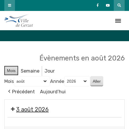
Passer
au
Agenda
contenu
Accueil
»
Agenda
Évènements en août 2026
Mois
Semaine
Jour
Mois
Année
Précédent
Aujourd’hui
3 août 2026
Exposition