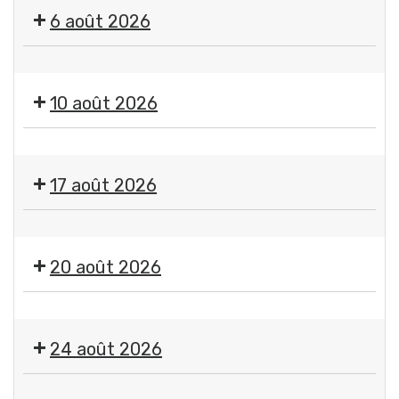
"
6 août 2026
Imagine
"
🤹
par
🎤
Jean-
10 août 2026
🎶Les
Jacques
Estivales
Chatard,
Exposition
2026
photographe
"
-
17 août 2026
Imagine
Soirée
"
#4
Exposition
par
-
"
Jean-
20 août 2026
Initiation
Imagine
Jacques
aux
"
Chatard,
arts
🤹
par
photographe
du
🎤
Jean-
24 août 2026
cirque
🎶Les
Jacques
+
Estivales
Chatard,
Exposition