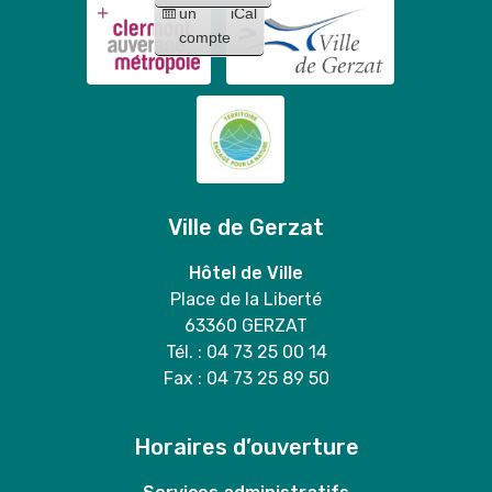
Mary
un
iCal
Stitch
duo
compte
"
Ville de Gerzat
Hôtel de Ville
Place de la Liberté
63360 GERZAT
Tél. : 04 73 25 00 14
Fax : 04 73 25 89 50
Horaires d’ouverture