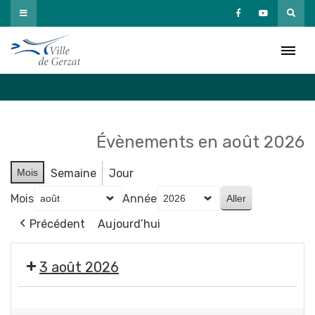
Passer
au
Agenda
contenu
Accueil
»
Agenda
Évènements en août 2026
Mois
Semaine
Jour
Mois
Année
Précédent
Aujourd’hui
3 août 2026
Exposition