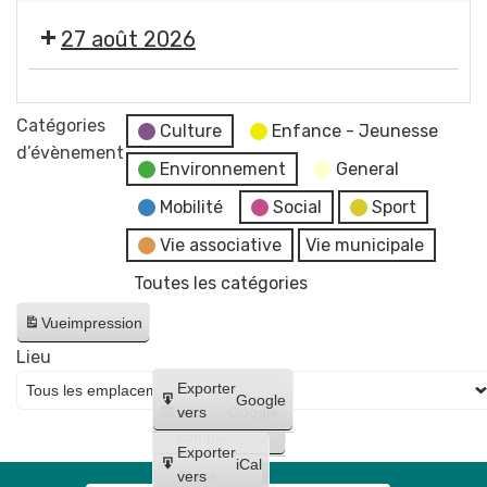
concert
2026
photographe
"
de
-
27 août 2026
Imagine
Raphaël
Soirée
"
James
#5
🎞️
par
trio
-
Les
Catégories
Jean-
Culture
Enfance - Jeunesse
Initiation
Estivales
d’évènement
Jacques
à
Environnement
General
2026
Chatard,
la
-
Mobilité
Social
Sport
photographe
lave
Soirée
Vie associative
Vie municipale
émaillée
#6
+
Toutes les catégories
-
Maquillages
Cinéma
Vue
impression
et
en
tatouages
Lieu
plein
+
Créer
Exporter
air
Google
concert
un
vers
Google
"
compte
de
Lilo
Exporter
Bloody
iCal
et
Créer
vers