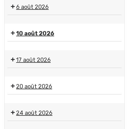
"
6 août 2026
Imagine
"
🤹
par
🎤
Jean-
10 août 2026
🎶Les
Jacques
Estivales
Chatard,
Exposition
2026
photographe
"
-
17 août 2026
Imagine
Soirée
"
#4
Exposition
par
-
"
Jean-
20 août 2026
Initiation
Imagine
Jacques
aux
"
Chatard,
arts
🤹
par
photographe
du
🎤
Jean-
24 août 2026
cirque
🎶Les
Jacques
+
Estivales
Chatard,
Exposition