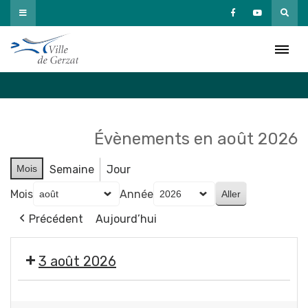
Passer
au
Agenda
contenu
Accueil
»
Agenda
Évènements en août 2026
Mois
Semaine
Jour
Mois
Année
Précédent
Aujourd’hui
3 août 2026
Exposition