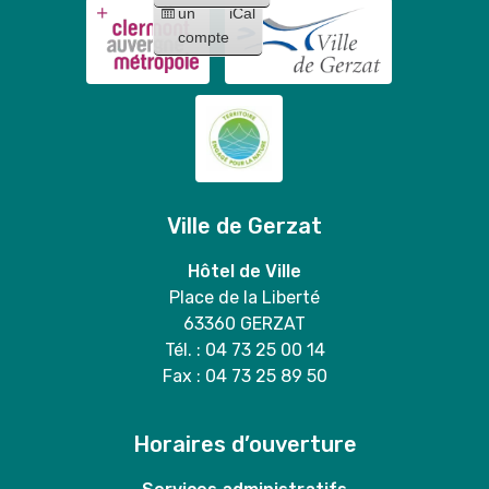
Mary
un
iCal
Stitch
duo
compte
"
Ville de Gerzat
Hôtel de Ville
Place de la Liberté
63360 GERZAT
Tél. : 04 73 25 00 14
Fax : 04 73 25 89 50
Horaires d’ouverture