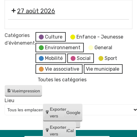
concert
2026
photographe
"
de
-
27 août 2026
Imagine
Raphaël
Soirée
"
James
#5
🎞️
par
trio
-
Les
Catégories
Jean-
Culture
Enfance - Jeunesse
Initiation
Estivales
d’évènement
Jacques
à
Environnement
General
2026
Chatard,
la
-
Mobilité
Social
Sport
photographe
lave
Soirée
Vie associative
Vie municipale
émaillée
#6
+
Toutes les catégories
-
Maquillages
Cinéma
Vue
impression
et
en
tatouages
Lieu
plein
+
Créer
Exporter
air
Google
concert
un
vers
Google
"
compte
de
Lilo
Exporter
Bloody
iCal
et
Créer
vers