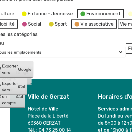
ulture
Enfance - Jeunesse
Environnement
obilité
Social
Sport
Vie associative
Vie m
es les catégories
eu
Fi
L
Créer
Exporter
Google
un
vers
Google
compte
Exporter
iCal
Créer
vers
Ville de Gerzat
Horaires d’
un
iCal
compte
Hôtel de Ville
Services admin
Place de la Liberté
Du lundi au ve
63360 GERZAT
de 8h00 à 12h
Tél. : 04 73 25 00 14
et de 13h00 à 