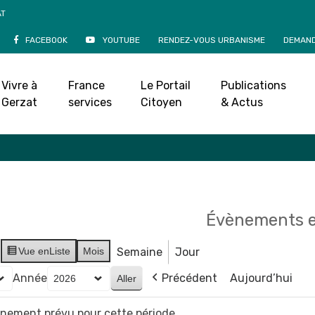
AT
FACEBOOK
YOUTUBE
RENDEZ-VOUS URBANISME
DEMAND
Agenda
Vivre à
France
Le Portail
Publications
Accueil
»
Agenda
Gerzat
services
Citoyen
& Actus
Évènements e
Vue en
Liste
Mois
Semaine
Jour
Année
Précédent
Aujourd’hui
vènement prévu pour cette période.