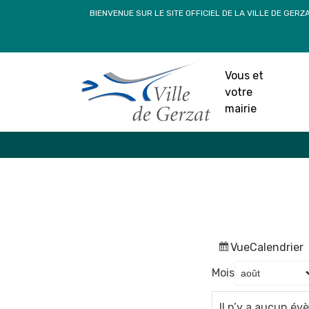
Passer
BIENVENUE SUR LE SITE OFFICIEL DE LA VILLE DE GERZ
au
contenu
Vous et
votre
mairie
Vue
Calendrier
Mois
Il n’y a aucun é