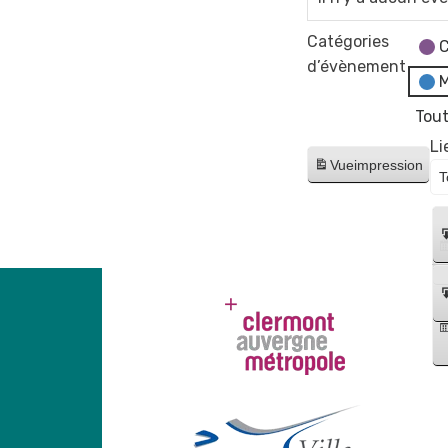
Catégories
C
d’évènement
M
Tout
Li
Vue
impression