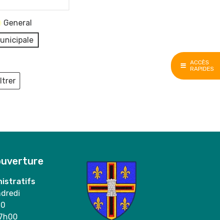
General
unicipale
ACCÈS
RAPIDES
ltrer
ieux
ouverture
istratifs
ndredi
00
17h00