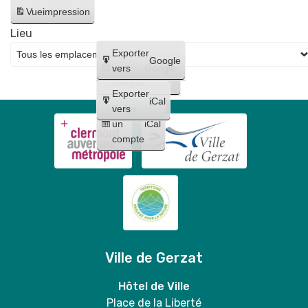
Artiste
distribution
Vue
impression
dessinatrice
gratuite
Lieu
de
Créer
Exporter
sacs
Google
un
vers
Google
+
compte
Exporter
vente
iCal
Créer
vers
de
un
iCal
grilles
compte
sélectives
en
mairie
🐶
💚
Ville de Gerzat
Hôtel de Ville
Place de la Liberté