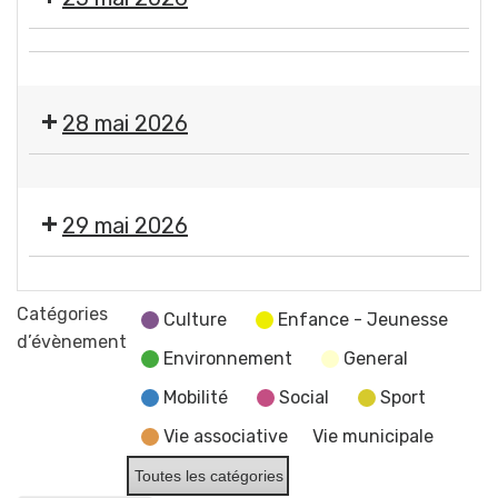
Éclosions
et
"
du
Exposition
par
CCAS
Fermeture
"
Flo-
des
Éclosions
M
28 mai 2026
services
"
-
de
par
Artiste
Propreté
la
Flo-
dessinatrice
canine
mairie
M
29 mai 2026
+
et
-
Lutte
du
Artiste
Exposition
contre
CCAS
dessinatrice
"
Catégories
les
Culture
Enfance - Jeunesse
Éclosions
d’évènement
frelons
Environnement
General
"
asiatiques
par
Mobilité
Social
Sport
-
Flo-
Permanence
Vie associative
Vie municipale
M
pour
-
Toutes les catégories
la