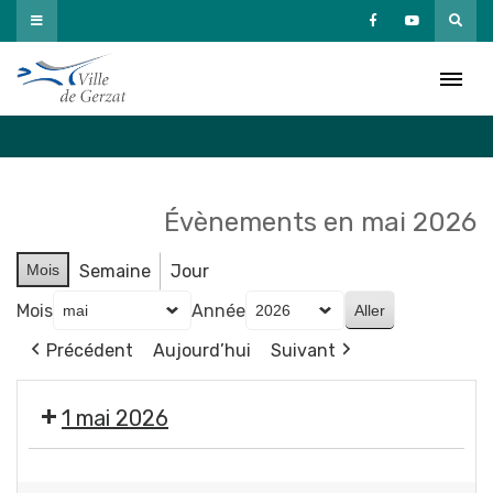
Passer
au
Agenda
contenu
Accueil
»
Agenda
Évènements en mai 2026
Mois
Semaine
Jour
Mois
Année
Précédent
Aujourd’hui
Suivant
1 mai 2026
Fermeture