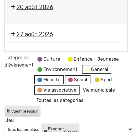
🎤
20 août 2026
🎶Les
Estivales
🤹
2026
🎤
-
27 août 2026
🎶Les
Soirée
Estivales
#4
🎞️
2026
-
Les
Catégories
-
Culture
Enfance - Jeunesse
Initiation
Estivales
d’évènement
Soirée
aux
Environnement
General
2026
#5
arts
-
Mobilité
Social
Sport
-
du
Soirée
Initiation
Vie associative
Vie municipale
cirque
#6
à
+
Toutes les catégories
-
la
concert
Cinéma
lave
Vue
impression
de
en
émaillée
Raphaël
Lieu
plein
+
James
Créer
Exporter
air
Google