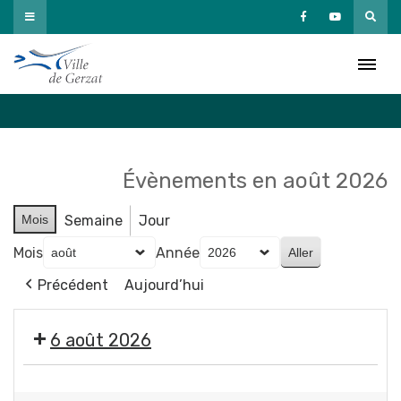
Passer
au
Agenda
contenu
Accueil
»
Agenda
Évènements en août 2026
Mois
Semaine
Jour
Mois
Année
Précédent
Aujourd’hui
6 août 2026
🤹