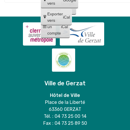
Maquillages
trio
un
vers
Google
"
et
compte
Lilo
Exporter
tatouages
iCal
et
Créer
vers
+
un
iCal
Stitch
concert
compte
"
de
Bloody
Mary
duo
Ville de Gerzat
Hôtel de Ville
Place de la Liberté
63360 GERZAT
Tél. : 04 73 25 00 14
Fax : 04 73 25 89 50