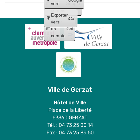
Maquillages
trio
un
vers
Google
"
et
compte
Lilo
Exporter
tatouages
iCal
et
Créer
vers
+
un
iCal
Stitch
concert
compte
"
de
Bloody
Mary
duo
Ville de Gerzat
Hôtel de Ville
Place de la Liberté
63360 GERZAT
Tél. : 04 73 25 00 14
Fax : 04 73 25 89 50