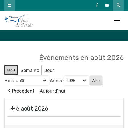
Passer
au
Agenda
contenu
Accueil
»
Agenda
Évènements en août 2026
Mois
Semaine
Jour
Mois
Année
Précédent
Aujourd’hui
6 août 2026
🤹