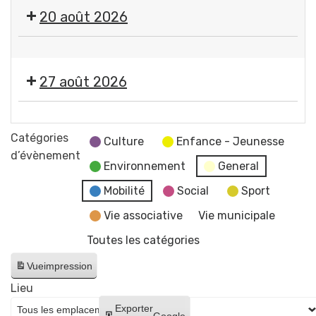
🎤
20 août 2026
🎶Les
Estivales
🤹
2026
🎤
-
27 août 2026
🎶Les
Soirée
Estivales
#4
🎞️
2026
-
Les
Catégories
-
Culture
Enfance - Jeunesse
Initiation
Estivales
d’évènement
Soirée
aux
Environnement
General
2026
#5
arts
-
Mobilité
Social
Sport
-
du
Soirée
Initiation
Vie associative
Vie municipale
cirque
#6
à
+
Toutes les catégories
-
la
concert
Cinéma
lave
Vue
impression
de
en
émaillée
Raphaël
Lieu
plein
+
James
Créer
Exporter
air
Google