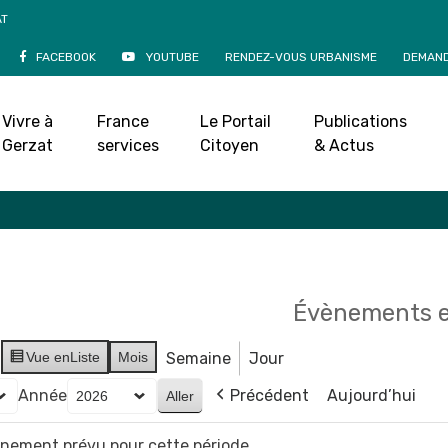
AT
FACEBOOK
YOUTUBE
RENDEZ-VOUS URBANISME
DEMAND
Agenda
Vivre à
France
Le Portail
Publications
Accueil
»
Agenda
Gerzat
services
Citoyen
& Actus
Évènements e
Vue en
Liste
Mois
Semaine
Jour
Année
Précédent
Aujourd’hui
vènement prévu pour cette période.