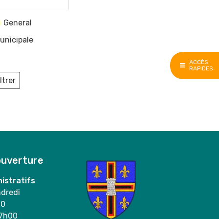
General
unicipale
ACCÈS
RAPIDES
ltrer
ieux
ouverture
istratifs
ndredi
00
17h00