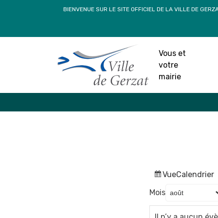
Passer
BIENVENUE SUR LE SITE OFFICIEL DE LA VILLE DE GERZ
au
contenu
Vous et
votre
mairie
Vue
Calendrier
Mois
Il n’y a aucun é