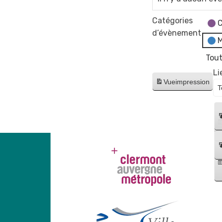
Catégories
C
d’évènement
M
Tout
Li
Vue
impression