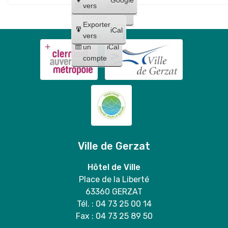
Maquillages
trio
un
vers
Google
"
et
compte
Lilo
Exporter
tatouages
iCal
et
Créer
vers
+
un
iCal
Stitch
concert
compte
"
de
Bloody
Mary
duo
Ville de Gerzat
Hôtel de Ville
Place de la Liberté
63360 GERZAT
Tél. : 04 73 25 00 14
Fax : 04 73 25 89 50