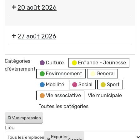
🎤
20 août 2026
🎶Les
Estivales
🤹
2026
🎤
-
27 août 2026
🎶Les
Soirée
Estivales
#4
🎞️
2026
-
Les
Catégories
-
Culture
Enfance - Jeunesse
Initiation
Estivales
d’évènement
Soirée
aux
Environnement
General
2026
#5
arts
-
Mobilité
Social
Sport
-
du
Soirée
Initiation
Vie associative
Vie municipale
cirque
#6
à
+
Toutes les catégories
-
la
concert
Cinéma
lave
Vue
impression
de
en
émaillée
Raphaël
Lieu
plein
+
James
Créer
Exporter
air
Google