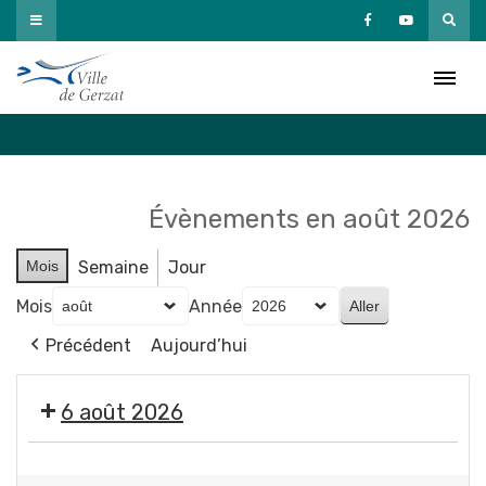
Passer
au
Agenda
contenu
Accueil
»
Agenda
Évènements en août 2026
Mois
Semaine
Jour
Mois
Année
Précédent
Aujourd’hui
6 août 2026
🤹