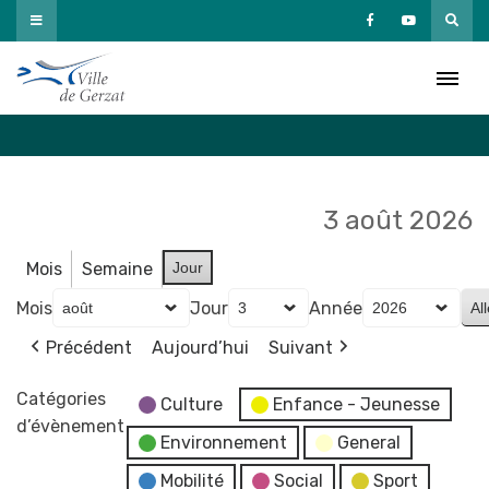
Passer
au
Agenda
contenu
Accueil
»
Agenda
3 août 2026
Mois
Semaine
Jour
Mois
Jour
Année
Précédent
Aujourd’hui
Suivant
Catégories
Culture
Enfance - Jeunesse
d’évènement
Environnement
General
Mobilité
Social
Sport