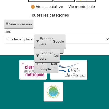
Vie associative
Vie municipale
Toutes les catégories
Vue
impression
Lieu
Créer
Exporter
Google
un
vers
Google
compte
Exporter
iCal
Créer
vers
un
iCal
compte