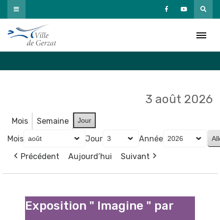
Passer
au
Agenda
contenu
Accueil
»
Agenda
3 août 2026
Mois
Semaine
Jour
Mois
Jour
Année
Précédent
Aujourd’hui
Suivant
Exposition
"
Exposition " Imagine " par
Imagine