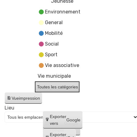
Jeunesse
Environnement
General
Mobilité
Social
Sport
Vie associative
Vie municipale
Toutes les catégories
Vue
impression
Lieu
Créer
Exporter
Google
un
vers
Google
compte
Exporter