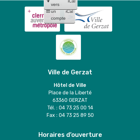
iCal
Créer
vers
un
iCal
compte
Ville de Gerzat
Hôtel de Ville
Place de la Liberté
63360 GERZAT
Tél. : 04 73 25 00 14
Fax : 04 73 25 89 50
Horaires d’ouverture