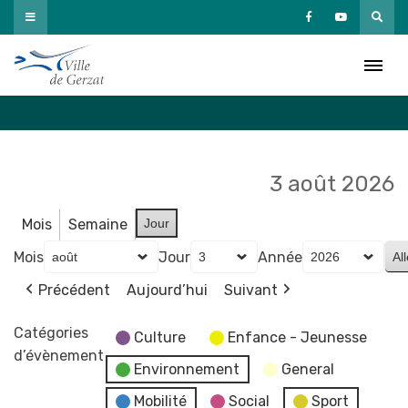
Passer
au
Agenda
contenu
Accueil
»
Agenda
3 août 2026
Mois
Semaine
Jour
Mois
Jour
Année
Précédent
Aujourd’hui
Suivant
Catégories
Culture
Enfance - Jeunesse
d’évènement
Environnement
General
Mobilité
Social
Sport