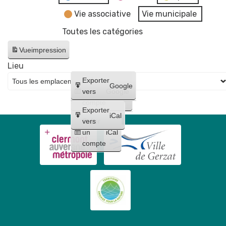
Vie associative
Vie municipale
Toutes les catégories
Vue
impression
Lieu
Créer
Exporter
Google
un
vers
Google
compte
Exporter
iCal
Créer
vers
un
iCal
compte