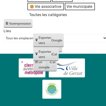
Vie associative
Vie municipale
Toutes les catégories
Vue
impression
Lieu
Créer
Exporter
Google
un
vers
Google
compte
Exporter
iCal
Créer
vers
un
iCal
compte