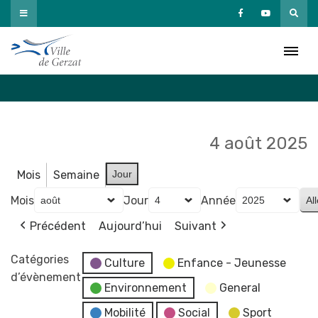
Passer
au
Agenda
contenu
Accueil
»
Agenda
4 août 2025
Mois
Semaine
Jour
Mois
Jour
Année
Précédent
Aujourd’hui
Suivant
Catégories
Culture
Enfance - Jeunesse
d’évènement
Environnement
General
Mobilité
Social
Sport