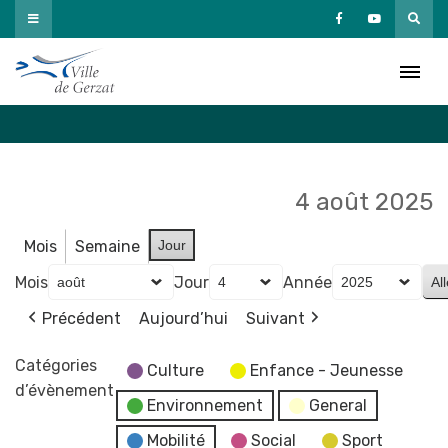
Passer
au
Agenda
contenu
Accueil
»
Agenda
4 août 2025
Mois
Semaine
Jour
Mois
Jour
Année
Précédent
Aujourd’hui
Suivant
Catégories
Culture
Enfance - Jeunesse
d’évènement
Environnement
General
Mobilité
Social
Sport