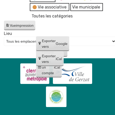
Vie associative
Vie municipale
Toutes les catégories
Vue
impression
Lieu
Créer
Exporter
Google
un
vers
Google
compte
Exporter
iCal
Créer
vers
un
iCal
compte