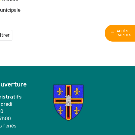
unicipale
ACCÈS
ltrer
RAPIDES
ieux
ouverture
istratifs
ndredi
00
17h00
s fériés