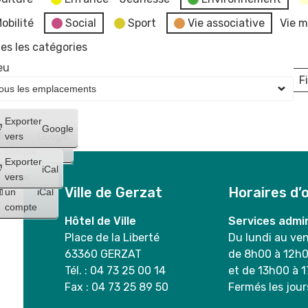
obilité
Social
Sport
Vie associative
Vie m
es les catégories
eu
Fi
L
Créer
Exporter
Google
un
vers
Google
compte
Exporter
iCal
Créer
vers
Ville de Gerzat
Horaires d’
un
iCal
compte
Hôtel de Ville
Services admin
Place de la Liberté
Du lundi au ve
63360 GERZAT
de 8h00 à 12h
Tél. : 04 73 25 00 14
et de 13h00 à 
Fax : 04 73 25 89 50
Fermés les jour