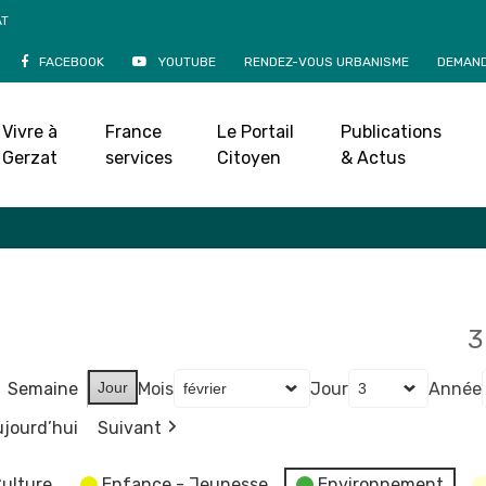
AT
FACEBOOK
YOUTUBE
RENDEZ-VOUS URBANISME
DEMAND
Agenda
Vivre à
France
Le Portail
Publications
Accueil
»
Agenda
Gerzat
services
Citoyen
& Actus
3
Semaine
Jour
Mois
Jour
Année
jourd’hui
Suivant
ulture
Enfance - Jeunesse
Environnement