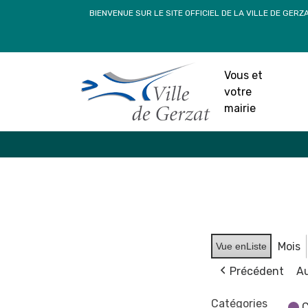
Passer
BIENVENUE SUR LE SITE OFFICIEL DE LA VILLE DE GERZ
au
contenu
Vous et
votre
mairie
Mois
Vue en
Liste
Précédent
Au
Catégories
C