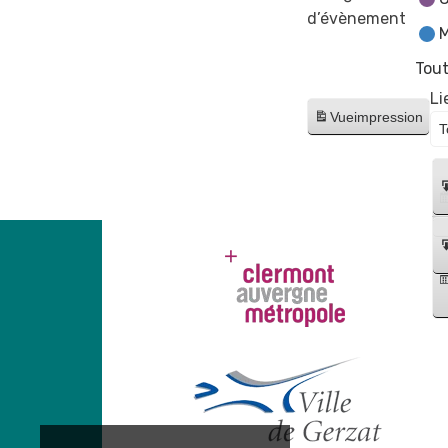
d’évènement
M
Tout
Li
Vue
impression