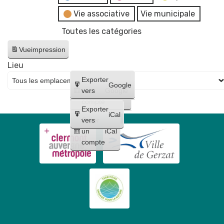
Vie associative
Vie municipale
Toutes les catégories
Vue
impression
Lieu
Créer
Exporter
Google
un
vers
Google
compte
Exporter
iCal
Créer
vers
un
iCal
compte