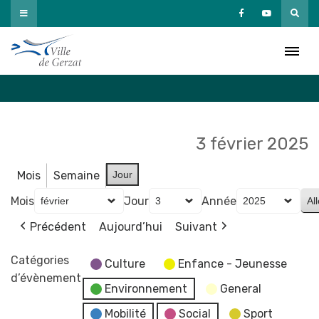
Passer
au
Agenda
contenu
Accueil
»
Agenda
3 février 2025
Mois
Semaine
Jour
Mois
Jour
Année
Précédent
Aujourd’hui
Suivant
Catégories
Culture
Enfance - Jeunesse
d’évènement
Environnement
General
Mobilité
Social
Sport