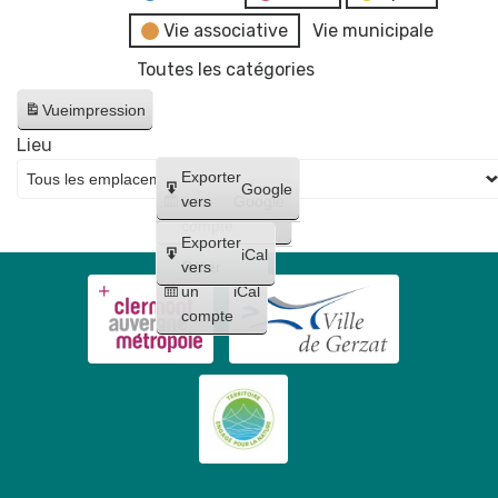
Vie associative
Vie municipale
Toutes les catégories
Vue
impression
Lieu
Créer
Exporter
Google
un
vers
Google
compte
Exporter
iCal
Créer
vers
un
iCal
compte