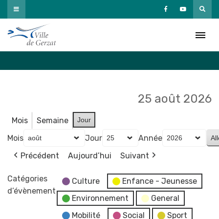
Passer
au
Agenda
contenu
Accueil
»
Agenda
25 août 2026
Mois
Semaine
Jour
Mois
Jour
Année
Précédent
Aujourd’hui
Suivant
Catégories
Culture
Enfance - Jeunesse
d’évènement
Environnement
General
Mobilité
Social
Sport