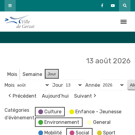
Passer
au
Agenda
contenu
Accueil
»
Agenda
13 août 2026
Mois
Semaine
Jour
Mois
Jour
Année
Précédent
Aujourd’hui
Suivant
Catégories
Culture
Enfance - Jeunesse
d’évènement
Environnement
General
Mobilité
Social
Sport