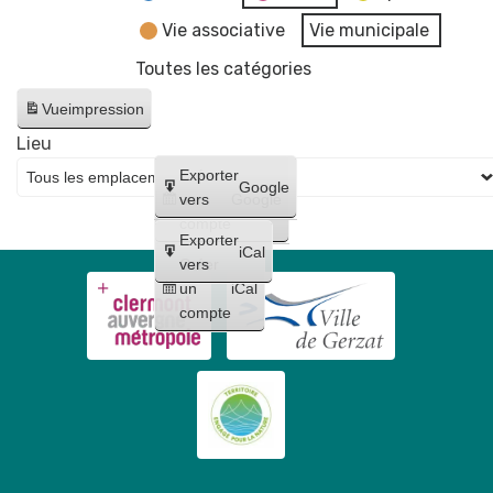
Vie associative
Vie municipale
Toutes les catégories
Vue
impression
Lieu
Créer
Exporter
Google
un
vers
Google
compte
Exporter
iCal
Créer
vers
un
iCal
compte