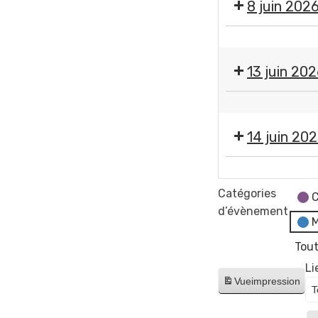
8 juin 202
Réunion
publique
13 juin 20
du
Conseil
Meeting
municipal
Gerzat
14 juin 20
-
Aéromodélisme
Meeting
Passion
Gerzat
Catégories
✈️
C
-
d’évènement
M
Aéromodélisme
Passion
Tout
✈️
Li
Vue
impression