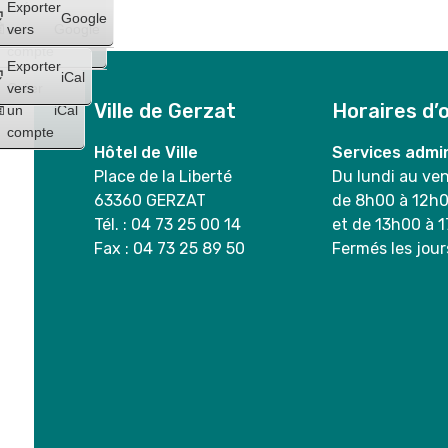
Créer
Exporter
Google
un
vers
Google
compte
Exporter
iCal
Créer
vers
Ville de Gerzat
Horaires d’
un
iCal
compte
Hôtel de Ville
Services admin
Place de la Liberté
Du lundi au ve
63360 GERZAT
de 8h00 à 12h
Tél. : 04 73 25 00 14
et de 13h00 à 
Fax : 04 73 25 89 50
Fermés les jour