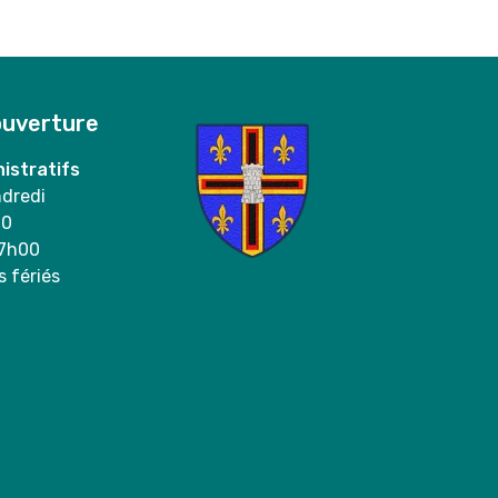
ouverture
istratifs
ndredi
00
17h00
s fériés