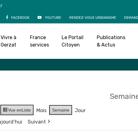
AT
FACEBOOK
YOUTUBE
RENDEZ-VOUS URBANISME
DEMAND
Agenda
Vivre à
France
Le Portail
Publications
Accueil
»
Agenda
Gerzat
services
Citoyen
& Actus
Semaine
Vue en
Liste
Mois
Semaine
Jour
jourd’hui
Suivant