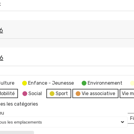
6
26
26
ulture
Enfance - Jeunesse
Environnement
obilité
Social
Sport
Vie associative
Vie m
es les catégories
eu
Fi
L