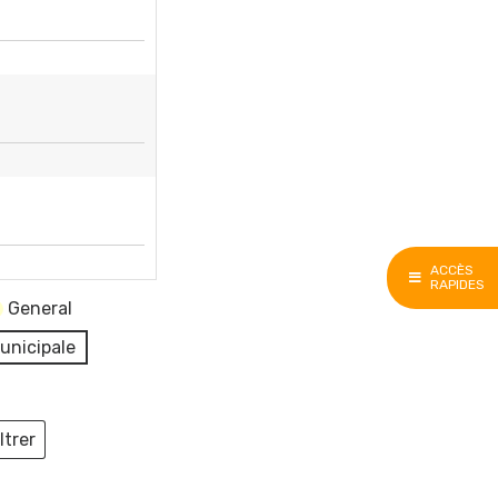
ACCÈS
RAPIDES
General
unicipale
ltrer
ieux