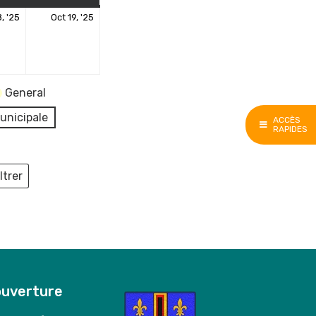
18
19
, '25
Oct 19, '25
octobre
octobre
2025
2025
General
unicipale
ACCÈS
RAPIDES
ltrer
ieux
ouverture