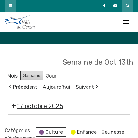
Passer
au
Agenda
contenu
Accueil
»
Agenda
Semaine de Oct 13th
Mois
Semaine
Jour
Précédent
Aujourd’hui
Suivant
17 octobre 2025
Ben
l'Oncle
Catégories
Culture
Enfance - Jeunesse
Soul