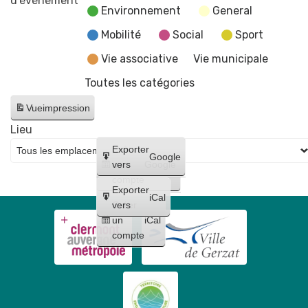
d’évènement
Environnement
General
Mobilité
Social
Sport
Vie associative
Vie municipale
Toutes les catégories
Vue
impression
Lieu
Créer
Exporter
Google
un
vers
Google
compte
Exporter
iCal
Créer
vers
un
iCal
compte